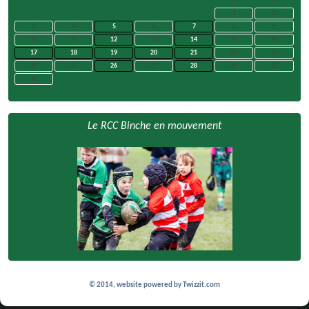
1
2
3
4
5
6
7
8
9
10
11
12
13
14
15
16
17
18
19
20
21
22
23
24
25
26
27
28
29
30
31
Le RCC Binche en mouvement
© 2014, website powered by
Twizzit.com