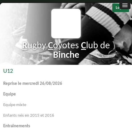
Log in
R
ugby
C
oyotes
C
lub de
B
inche
U12
Reprise le mercredi 26/08/2026
Equipe
Equipe mixte
Enfants nés en 2015 et 2016
Entraînements