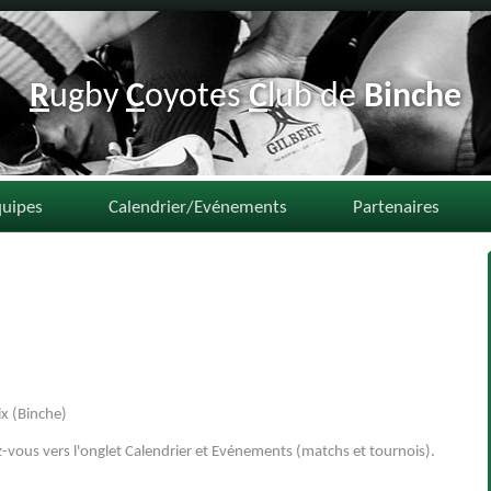
R
ugby
C
oyotes
C
lub de
B
inche
quipes
Calendrier/Evénements
Partenaires
ix (Binche)
ez-vous vers l'onglet Calendrier et Evénements (matchs et tournois).