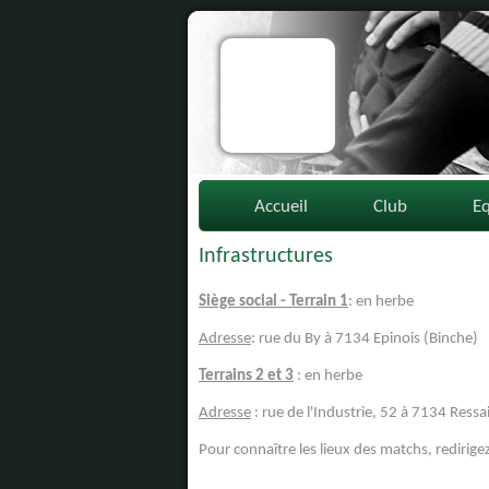
Accueil
Club
E
Infrastructures
Siège social - Terrain 1
: en herbe
Adresse
: rue du By à 7134 Epinois (Binche)
Terrains 2 et 3
: en herbe
Adresse
: rue de l'Industrie, 52 à 7134 Ressa
Pour connaître les lieux des matchs, redirig