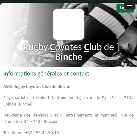
Log in
R
ugby
C
oyotes
C
lub de
B
inche
Informations générales et contact
ASBL Rugby Coyotes Club de Binche
Siège social et terrain 1 (entraînements) : rue du By 15/1 - 7134
Epinois (Binche)
Deuxième site (terrains 2 et 3: entraînements et matches): rue de
l'Industrie, 52 - 7134 Ressaix
Téléphone : +32 496.54.90.10