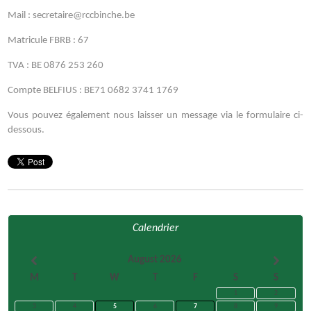
Mail : secretaire@rccbinche.be
Matricule FBRB : 67
TVA : BE 0876 253 260
Compte BELFIUS : BE71 0682 3741 1769
Vous pouvez également nous laisser un message via le formulaire ci-
dessous.
Calendrier
August 2026
M
T
W
T
F
S
S
1
2
3
4
5
6
7
8
9