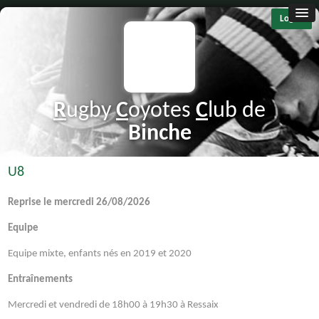
Log in
R
ugby
C
oyotes
C
lub de
B
inche
U8
Reprise le mercredi 26/08/2026
Equipe
Equipe mixte, enfants nés en 2019 et 2020
Entraînements
Mercredi et vendredi de 18h00 à 19h30 à Ressaix