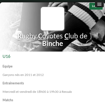
Log in
R
ugby
C
oyotes
C
lub de
B
inche
U16
Equipe
Garçons nés en 2011 et 2012
Entraînements
Mercredi et vendredi de 18h00 à 19h30 à Ressaix
Matchs