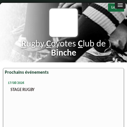
Log in
R
ugby
C
oyotes
C
lub de
B
inche
Prochains événements
17/08/2026
STAGE RUGBY